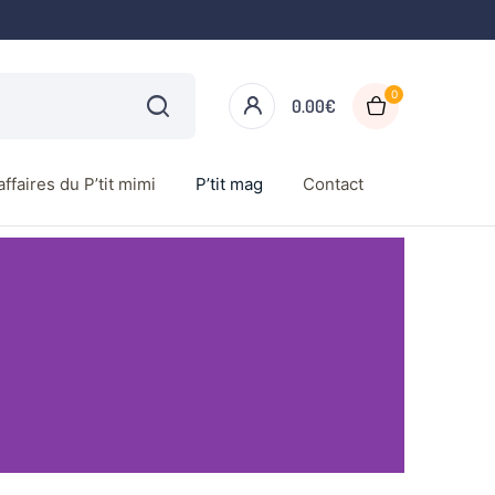
0
0.00
€
ffaires du P’tit mimi
P’tit mag
Contact