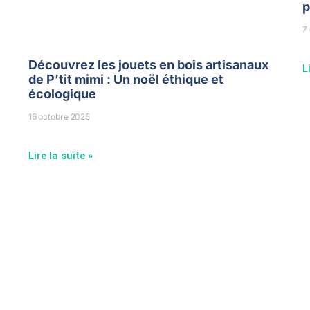
p
7
Découvrez les jouets en bois artisanaux
L
de P’tit mimi : Un noël éthique et
écologique
16 octobre 2025
Lire la suite »