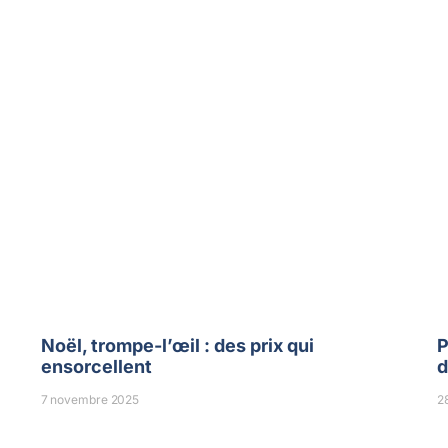
Noël, trompe-l’œil : des prix qui
P
ensorcellent
d
7 novembre 2025
2