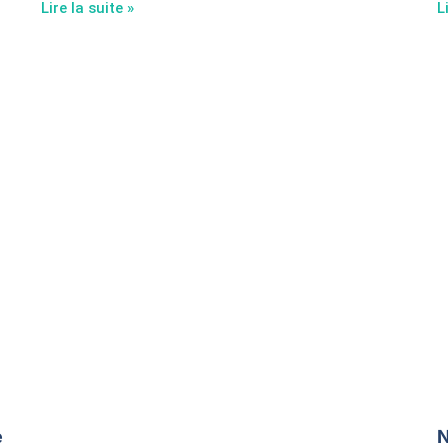
Lire la suite »
L
e
N