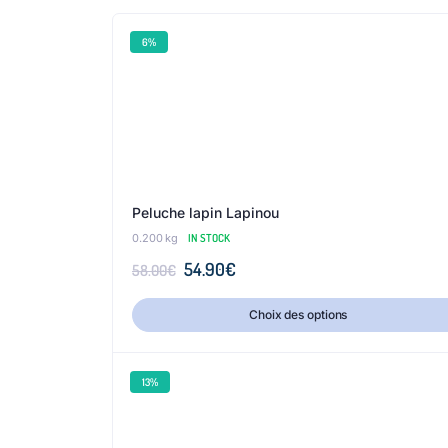
6%
Peluche lapin Lapinou
0.200 kg
IN STOCK
54.90
€
58.00
€
Choix des options
13%