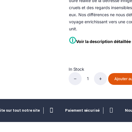
dure réalité de la détresse infli
cruels et des regards insensibl
eux. Nos différences ne nous défi
voyage enrichissant vers une co
unit.
🛈
Voir la description détaillé
In Stock
Ajouter a
ite sur tout notre site
Paiement sécurisé
Nou