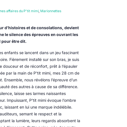
es affaires du P'tit mimi
,
Marionnettes
r d’histoires et de consolations, devient
orme le silence des épreuves en ouvrant les
 pour être dit.
es enfants se lancent dans un jeu fascinant
ire. Fièrement installé sur son bras, je suis
 douceur et de réconfort, prêt à l’épauler
ée par la main de P’tit mimi, mes 28 cm de
nt. Ensemble, nous révélons l’épreuve d’un
ruauté des autres à cause de sa différence.
lence, laisse ses larmes naissantes
eur. Impuissant, P’tit mimi évoque l’ombre
c, laissant en lui une marque indélébile.
 auditeurs, semant le respect et la
tant la lumière, leurs regards absorbent la