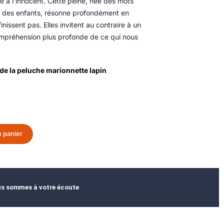
gée à l’innocent. Cette peine, née des mots
es des enfants, résonne profondément en
nissent pas. Elles invitent au contraire à un
mpréhension plus profonde de ce qui nous
e de la peluche marionnette lapin
u panier
s sommes à votre écoute