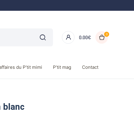
0
0.00
€
ffaires du P’tit mimi
P’tit mag
Contact
 blanc