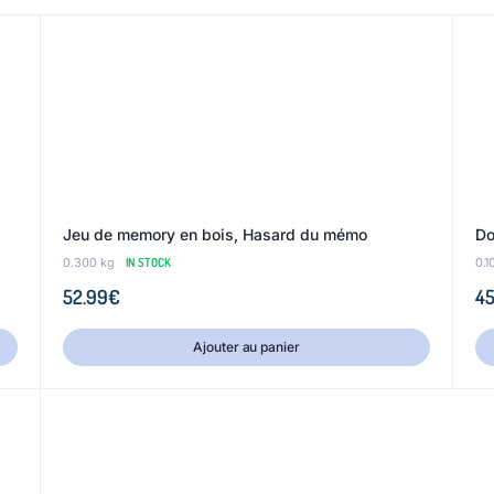
Jeu de memory en bois, Hasard du mémo
Do
0.300 kg
IN STOCK
0.1
52.99
€
45
Ajouter au panier