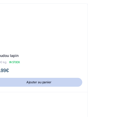
udou lapin
00 kg
IN STOCK
.99
€
Ajouter au panier