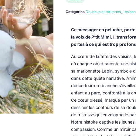
Catégories
Doudous et peluches
,
Les bonn
Ce messager en peluche, porteu
la voix de P’tit Mimi. Il transf
portes à ce qui est trop profond
Au cœur de la fête des voisins, l
où chaque objet raconte une histo
sa marionnette Lapin, symbole de
dans cette quête narrative. Anim
douce fourrure blanche s’éveille
enfant au parc, confronté à la c
Ce cœur blessé, marqué par un si
dessiner les contours de sa doul
de tristesse qui enveloppe le par
Notre histoire captive les jeunes
compassion. Comme un miroir cap