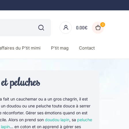
0
0.00
€
ffaires du P’tit mimi
P’tit mag
Contact
t peluches
 a fait un cauchemar ou a un gros chagrin, il est
r un doudou ou une peluche toute douce à serrer
e réconforter. Gérer ses émotions quand on est
icile. Alors on prend son
doudou lapin
, sa
peluche
 lapin
… en coton et on apprend à gérer ses