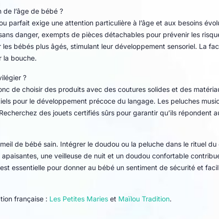
 de l’âge de bébé ?
 parfait exige une attention particulière à l’âge et aux besoins évolu
 sans danger, exempts de pièces détachables pour prévenir les risq
r les bébés plus âgés, stimulant leur développement sensoriel. La fac
r la bouche.
ilégier ?
nc de choisir des produits avec des coutures solides et des matériau
els pour le développement précoce du langage. Les peluches musica
 Recherchez des jouets certifiés sûrs pour garantir qu’ils répondent a
meil de bébé sain. Intégrer le doudou ou la peluche dans le rituel d
es apaisantes, une veilleuse de nuit et un doudou confortable contrib
st essentielle pour donner au bébé un sentiment de sécurité et fac
ion française :
Les Petites Maries
et
Maïlou Tradition
.