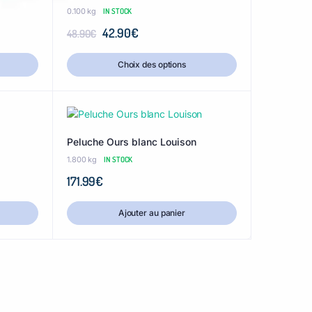
0.100 kg
IN STOCK
42.90
€
48.90
€
Choix des options
Peluche Ours blanc Louison
1.800 kg
IN STOCK
171.99
€
Ajouter au panier