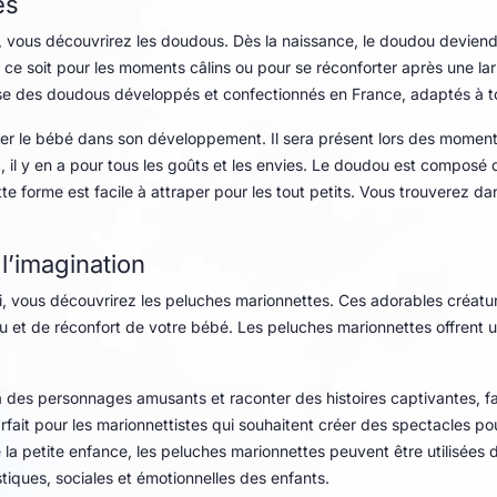
és
i, vous découvrirez les doudous. Dès la naissance, le doudou devie
ce soit pour les moments câlins ou pour se réconforter après une la
opose des doudous développés et confectionnés en France, adaptés à t
 le bébé dans son développement. Il sera présent lors des moments d
il y en a pour tous les goûts et les envies. Le doudou est composé 
e forme est facile à attraper pour les tout petits. Vous trouverez d
l’imagination
i, vous découvrirez les peluches marionnettes. Ces adorables créatur
 et de réconfort de votre bébé. Les peluches marionnettes offrent un
à des personnages amusants et raconter des histoires captivantes, fa
arfait pour les marionnettistes qui souhaitent créer des spectacles p
e la petite enfance, les peluches marionnettes peuvent être utilisées 
ques, sociales et émotionnelles des enfants.