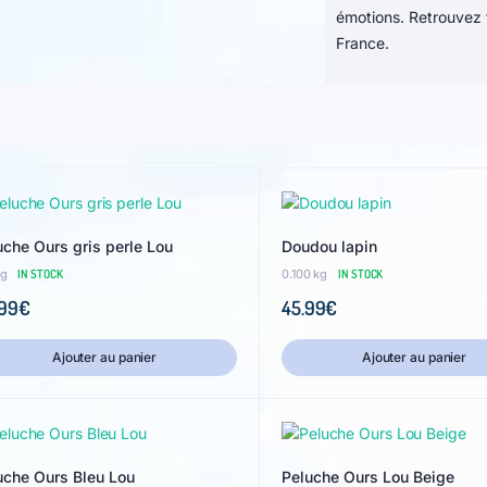
émotions. Retrouvez 
France.
uche Ours gris perle Lou
Doudou lapin
kg
IN STOCK
0.100 kg
IN STOCK
99
€
45.99
€
Ajouter au panier
Ajouter au panier
uche Ours Bleu Lou
Peluche Ours Lou Beige