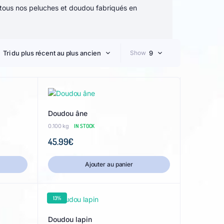
tous nos peluches et doudou fabriqués en
Tri du plus récent au plus ancien
Show
9
Doudou âne
0.100 kg
IN STOCK
45.99
€
Ajouter au panier
13%
Doudou lapin