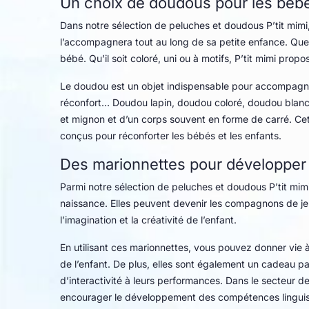
Un choix de doudous pour les béb
Dans notre sélection de peluches et doudous P’tit mim
l’accompagnera tout au long de sa petite enfance. Que 
bébé. Qu’il soit coloré, uni ou à motifs, P’tit mimi pr
Le doudou est un objet indispensable pour accompagner
réconfort… Doudou lapin, doudou coloré, doudou blanc, 
et mignon et d’un corps souvent en forme de carré. Cett
conçus pour réconforter les bébés et les enfants.
Des marionnettes pour développer 
Parmi notre sélection de peluches et doudous P’tit mim
naissance. Elles peuvent devenir les compagnons de jeu
l’imagination et la créativité de l’enfant.
En utilisant ces marionnettes, vous pouvez donner vie 
de l’enfant. De plus, elles sont également un cadeau p
d’interactivité à leurs performances. Dans le secteur d
encourager le développement des compétences linguisti