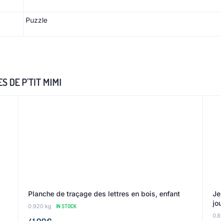
Puzzle
 DE P'TIT MIMI
Planche de traçage des lettres en bois, enfant
Je
jo
0.920 kg
IN STOCK
0.8