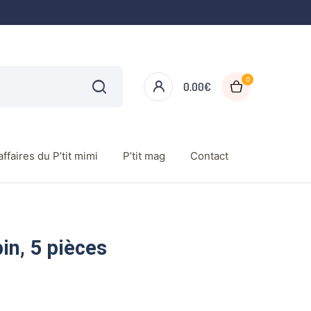
0
0.00
€
ffaires du P’tit mimi
P’tit mag
Contact
in, 5 pièces